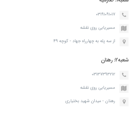
شعبه1: صارمیه
03191091017
مسیریابی روی نقشه
از سه پله به چهارراه جهاد - کوچه 49
شعبه2: رهنان
03137393212
مسیریابی روی نقشه
رهنان - میدان شهید بختیاری