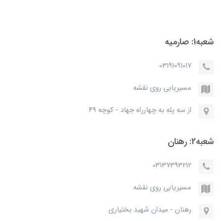
شعبه1: صارمیه
03191091017
مسیریابی روی نقشه
از سه پله به چهارراه جهاد - کوچه 49
شعبه2: رهنان
03137393212
مسیریابی روی نقشه
رهنان - میدان شهید بختیاری