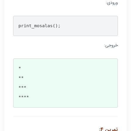
ورودی:
print_mosalas();
خروجی:
*

**

***

****
تمرین 4: