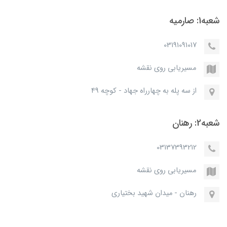
شعبه1: صارمیه
03191091017
مسیریابی روی نقشه
از سه پله به چهارراه جهاد - کوچه 49
شعبه2: رهنان
03137393212
مسیریابی روی نقشه
رهنان - میدان شهید بختیاری