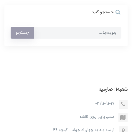
جستجو کنید
جستجو
شعبه1: صارمیه
03191091017
مسیریابی روی نقشه
از سه پله به چهارراه جهاد - کوچه 49