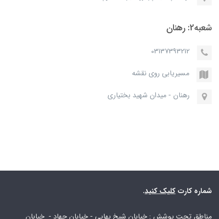
شعبه2: رهنان
03137393212
مسیریابی روی نقشه
رهنان - میدان شهید بختیاری
شماره کارت
کلیک کنید
.
مناطق تحت پوشش :
خیابان شیخ بهایی - خیابان جهاد -
خیابان