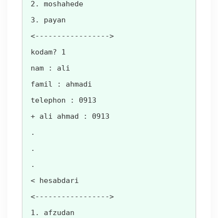
2. moshahede

3. payan

<----------------->

kodam? 1

nam : ali

famil : ahmadi

telephon : 0913

+ ali ahmad : 0913

.

.

.

< hesabdari

<----------------->

1. afzudan
