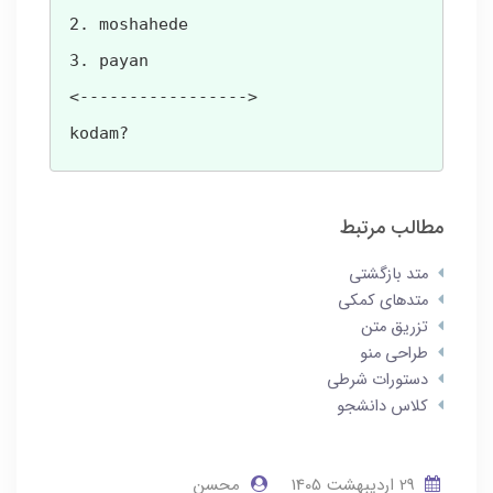
2. moshahede

3. payan

<----------------->

kodam?
مطالب مرتبط
متد بازگشتی
متدهای کمکی
تزریق متن
طراحی منو
دستورات شرطی
کلاس دانشجو
29 ارديبهشت 1405
محسن