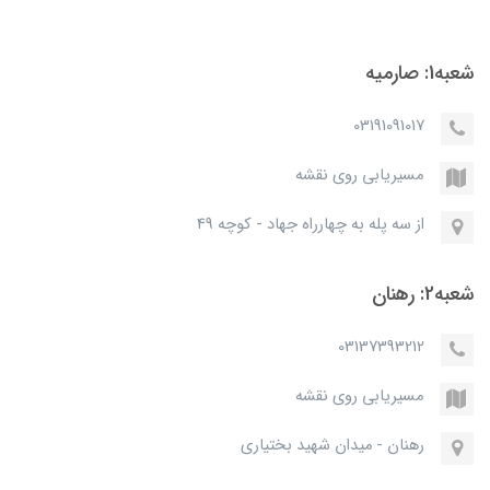
شعبه1: صارمیه
03191091017
مسیریابی روی نقشه
از سه پله به چهارراه جهاد - کوچه 49
شعبه2: رهنان
03137393212
مسیریابی روی نقشه
رهنان - میدان شهید بختیاری