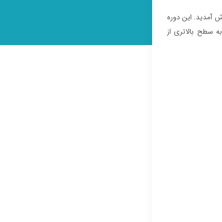
مه‌نویسی پرستو (parastuacademy.ir) خوش آمدید. این دوره
 سطح بالاتری از