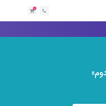
0
وم»