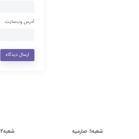
آدرس وب‌سایت
ارسال دیدگاه
شعبه1: صارمیه
شعبه2: رهنان