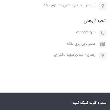
از سه پله به چهارراه جهاد - کوچه 49
شعبه2: رهنان
03137393212
مسیریابی روی نقشه
رهنان - میدان شهید بختیاری
شماره کارت
کلیک کنید
.