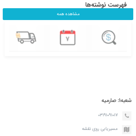
فهرست نوشته‌ها
مشاهده همه
شعبه1: صارمیه
03191091017
مسیریابی روی نقشه